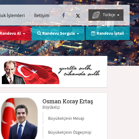
Türkçe
uk İşlemleri
İletişim
Randevu Al
Randevu Sorgula
Randevu İptali
Osman Koray Ertaş
Büyükelçi
Büyükelçinin Mesajı
Büyükelçinin Özgeçmişi