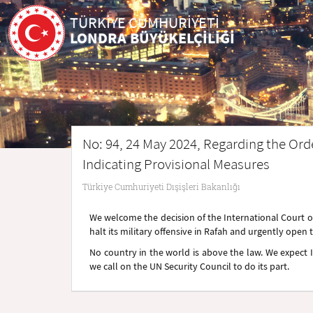
TÜRKİYE CUMHURİYETİ
LONDRA BÜYÜKELÇİLİĞİ
No: 94, 24 May 2024, Regarding the Orde
Indicating Provisional Measures
Türkiye Cumhuriyeti Dışişleri Bakanlığı
We welcome the decision of the International Court of 
halt its military offensive in Rafah and urgently open 
No country in the world is above the law. We expect Is
we call on the UN Security Council to do its part.