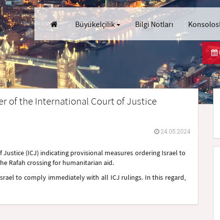
Büyükelçilik
Bilgi Notları
Konsolosl
r of the International Court of Justice
24.05.2024
Justice (ICJ) indicating provisional measures ordering Israel to
the Rafah crossing for humanitarian aid.
rael to comply immediately with all ICJ rulings. In this regard,