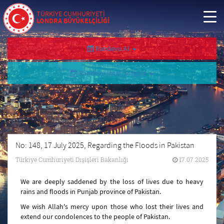
TÜRKİYE CUMHURİYETİ
LONDRA BÜYÜKELÇİLİĞİ
Randevu Al
Randevu İptal/Sorgula
No: 148, 17 July 2025, Regarding the Floods in Pakistan
Türkiye Cumhuriyeti Dışişleri Bakanlığı
17.07.2025
We are deeply saddened by the loss of lives due to heavy
rains and floods in Punjab province of Pakistan.
We wish Allah's mercy upon those who lost their lives and
extend our condolences to the people of Pakistan.