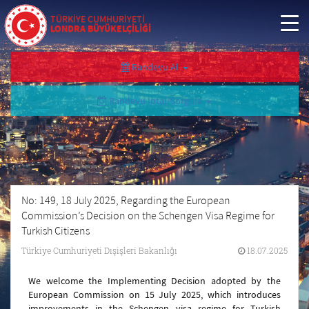
TÜRKİYE CUMHURİYETİ
LONDRA BÜYÜKELÇİLİĞİ
Randevu Al
Randevu İptal/Sorgula
No: 149, 18 July 2025, Regarding the European
Commission’s Decision on the Schengen Visa Regime for
Turkish Citizens
Türkiye Cumhuriyeti Dışişleri Bakanlığı
18.07.2025
We welcome the Implementing Decision adopted by the
European Commission on 15 July 2025, which introduces
improvements in the Schengen visa regime for Turkish