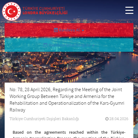
TÜRKİYE CUMHURİYETİ
LONDRA BÜYÜKELÇİLİĞİ
Randevu Al
Randevu İptal/Sorgula
No: 78, 28 April 2026, Regarding the Meeting of the Joint
Working Group Between Türkiye and Armenia for the
Rehabilitation and Operationalization of the Kars-Gyumri
Railway
Türkiye Cumhuriyeti Dışişleri Bakanlığı
28.04.2026
Based on the agreements reached within the Türkiye-