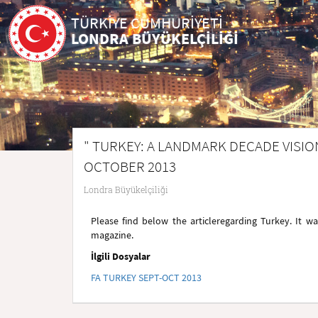
TÜRKİYE CUMHURİYETİ
LONDRA BÜYÜKELÇİLİĞİ
" TURKEY: A LANDMARK DECADE VISION
OCTOBER 2013
Londra Büyükelçiliği
Please find below the articleregarding Turkey. It w
magazine.
İlgili Dosyalar
FA TURKEY SEPT-OCT 2013