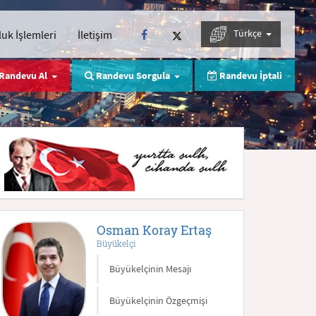
Türkçe
uk İşlemleri
İletişim
Randevu Al
Randevu Sorgula
Randevu İptali
Osman Koray Ertaş
Büyükelçi
Büyükelçinin Mesajı
Büyükelçinin Özgeçmişi