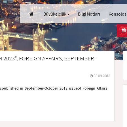
Büyükelçilik
Bilgi Notları
Konsolosl
 2023", FOREIGN AFFAIRS, SEPTEMBER -
03.09.2013
aspublished in September-October 2013 issueof Foreign Affairs