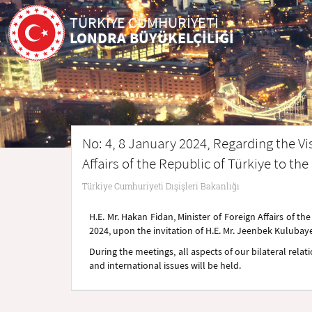
TÜRKİYE CUMHURİYETİ
LONDRA BÜYÜKELÇİLİĞİ
No: 4, 8 January 2024, Regarding the Vis
Affairs of the Republic of Türkiye to th
Türkiye Cumhuriyeti Dışişleri Bakanlığı
H.E. Mr. Hakan Fidan, Minister of Foreign Affairs of th
2024, upon the invitation of H.E. Mr. Jeenbek Kulubayev
During the meetings, all aspects of our bilateral rela
and international issues will be held.