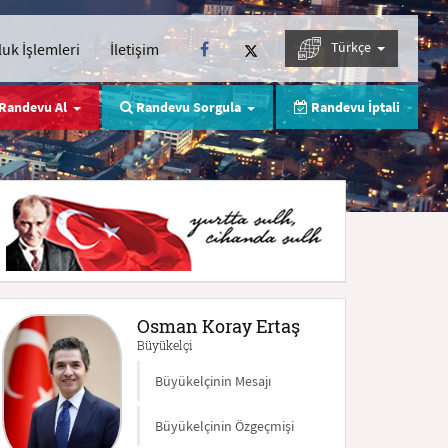
Türkçe
uk İşlemleri
İletişim
Randevu Al
Randevu Sorgula
Randevu İptali
Osman Koray Ertaş
Büyükelçi
Büyükelçinin Mesajı
Büyükelçinin Özgeçmişi