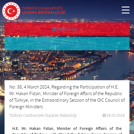
TÜRKİYE CUMHURİYETİ
LONDRA BÜYÜKELÇİLİĞİ
Randevu Al
Randevu İptal/Sorgula
No: 38, 4 March 2024, Regarding the Participation of H.E.
Mr. Hakan Fidan, Minister of Foreign Affairs of the Republic
of Türkiye, in the Extraordinary Session of the OIC Council of
Foreign Ministers
Türkiye Cumhuriyeti Dışişleri Bakanlığı
04.03.2024
H.E. Mr. Hakan Fidan, Minister of Foreign Affairs of the