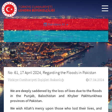
TÜRKİYE CUMHURİYETİ
LONDRA BÜYÜKELÇİLİĞİ
Randevu Al
Randevu İptal/Sorgula
No: 61, 17 April 2024, Regarding the Floods in Pakistan
Türkiye Cumhuriyeti Dışişleri Bakanlığı
17.04.2024
We are deeply saddened by the loss of lives due to the floods
in the Punjab, Balochistan and Khyber Pakhtunkhwa
provinces of Pakistan.
We wish Allah's mercy upon those who lost their lives, and