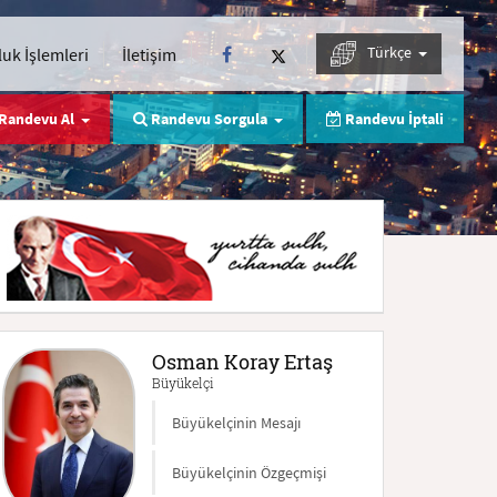
Türkçe
uk İşlemleri
İletişim
Randevu Al
Randevu Sorgula
Randevu İptali
Osman Koray Ertaş
Büyükelçi
Büyükelçinin Mesajı
Büyükelçinin Özgeçmişi