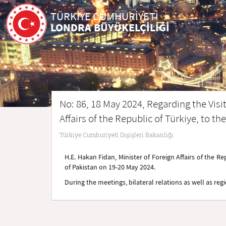
TÜRKİYE CUMHURİYETİ
LONDRA BÜYÜKELÇİLİĞİ
No: 86, 18 May 2024, Regarding the Visit
Affairs of the Republic of Türkiye, to th
Türkiye Cumhuriyeti Dışişleri Bakanlığı
H.E. Hakan Fidan, Minister of Foreign Affairs of the Rep
of Pakistan on 19-20 May 2024.
During the meetings, bilateral relations as well as re