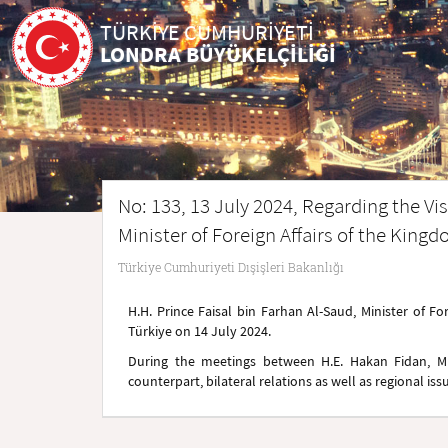
TÜRKİYE CUMHURİYETİ
LONDRA BÜYÜKELÇİLİĞİ
No: 133, 13 July 2024, Regarding the Vis
Minister of Foreign Affairs of the King
Türkiye Cumhuriyeti Dışişleri Bakanlığı
H.H. Prince Faisal bin Farhan Al-Saud, Minister of For
Türkiye on 14 July 2024.
During the meetings between H.E. Hakan Fidan, Min
counterpart, bilateral relations as well as regional iss