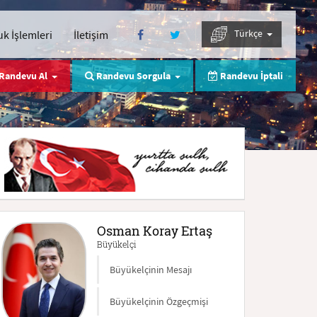
Türkçe
k İşlemleri
İletişim
Randevu Al
Randevu Sorgula
Randevu İptali
Osman Koray Ertaş
Büyükelçi
Büyükelçinin Mesajı
Büyükelçinin Özgeçmişi