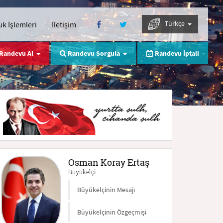
Türkçe
k İşlemleri
İletişim
Randevu Al
Randevu Sorgula
Randevu İptali
Osman Koray Ertaş
Büyükelçi
Büyükelçinin Mesajı
Büyükelçinin Özgeçmişi